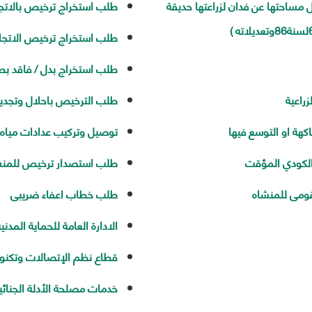
مساحتها عن فدان لزراعتها حديقة
طلب استخراج ترخيص بالاتجا
طلب استخراج ترخيص الاتجار
طلب استخراج بدل / فاقد بطاق
راعية
طلب الترخيص باحلال وتجديد
كهة او التوسع فيها
توصيل وتركيب عدادات مياه 
الكودي المؤقت
طلب استصدار ترخيص للمنشا
ومى للمنشاه
طلب خطاب اعفاء ضريبى
الادارة العامة للحماية المدني
قطاع نظم الإتصالات وتكنولو
خدمات مصلحة الأدلة الجنائي