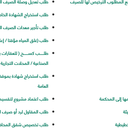
انع المطلوب الترخيص لها للصرف
طلب تعديل وصلة الصرف الص
طلب استخراج الشهادة الخاص
طلب تأجير معدات الصرف ا
طلب (غلق المياه مؤقتا / إعاد
طلـــــــب كســــــــح ( لل
الصناعية / المحلات التجارية
طلب استخراج شهادة بموقف 
العامة
ها إلى المحكمة
طلب اعتماد مشروع لتقسيم 
ئة
طلب المقاول لرد أو صرف الت
خطيطية
طلب تخصيص شقق المحافظة 