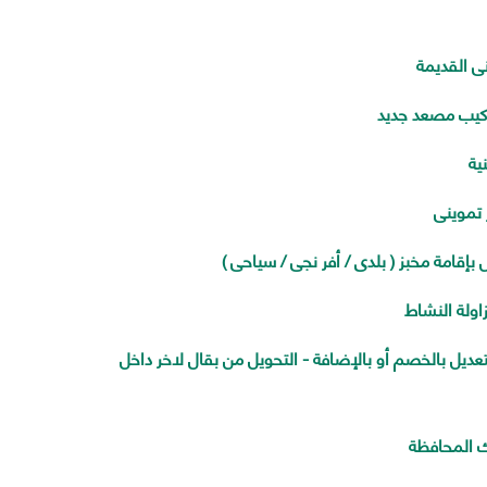
ى القديمة
كيب مصعد جديد
ية
 تموينى
إقامة مخبز ( بلدى / أفر نجى / سياحى )
اولة النشاط
تعديل بالخصم أو بالإضافة - التحويل من بقال لاخر داخل
ك المحافظة