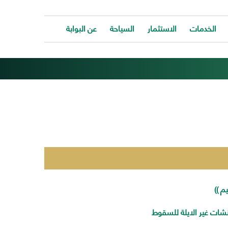
الخدمات
الاستثمار
السياحة
عن البوابة
الخدمات
ات
توفر
ية
البوابة
ات
الالكترونية
كافة
ونية
الخدمات
كة
لتساعد
المواطن
ونية
للتواصل
ت
معانا
والحصول
وحة
على
م ))
الخدمة
بسرعة
نشات غير الايلة للسقوط
وسهولة.
ب