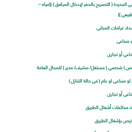
الجديدة ( التصريح بالحفر لإدخال المرافق ) ((مياه –
افظة
يعى ))
ين
اد غرامات المبانى
ة
و صناعى
عى أو تجارى
يص ) شخصى ( مستغل/ مشرف/ مدير ) للمحال العامة
صناعى او عام ( فى حالة التنازل )
عى أو تجارى
د مخالفات أشغال الطريق
خيص بإشغال الطريق