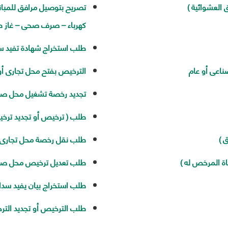
 العشوائية )
تصريح بتوصيل مرافق للمبانى 
المواطنين
أخرى
تدريب
وفقاً لرؤية
بالمح
لحل
المحافظة
كهرباء – صرف صحى – غاز طب
العامل
مشاكلهم
.
ورفع
الجهات
طلب استخراج شهادة تفيد سد
مستوى
الحكومي
الخدمات
ناعى أو عام
الترخيص بفتح محل تجارى أ
المقدمة
لهم
تنفيذاً
تجديد رخصة تشغيل محل صنا
لخطة
المحافظة
طلب ( ترخيص أو تجديد ترخ
التنموية .
قيادات
 )
طلب نقل رخصة محل تجارى او 
المحافظة
ة المرخص له )
طلب تعديل ترخيص محل صنا
طلب استخراج بيان يفيد سدا
طلب الترخيص أو تجديد التر