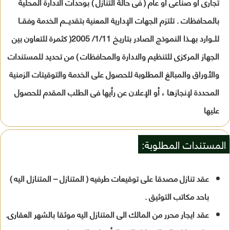
تجارى او صناعى او عام ( فى حالة التنازل ) بوحدات الادارة المحلية
بالمحافظات . تلتزم الجهات الإدارية المعنية بتقديـــم الخدمة وفقــا
للــوارد بهــذا النموذج الصادر بتاريـخ 1/11/ 2005( كثمرة للتعاون بين
الجهاز المركزى للتنظيم والادارة والمحافظات ) من تحديد للمستندات
والأوراق والمبالغ المطلوبة للحصول على الخدمة والتوقيتات الزمنية
المحددة لإنجازها ، أو الإعلان عن رأيها فى الطلب المقدم للحصول
عليها
المستندات المطلوبة:
عقد تنازل مصدقا على توقيعات طرفيه ( المتنازل – المتنازل اليه )
باحد مكاتب التوثيق .
عقد ايجار محرر من المالك الى المتنازل اليه موثقا بالشهر العقارى.