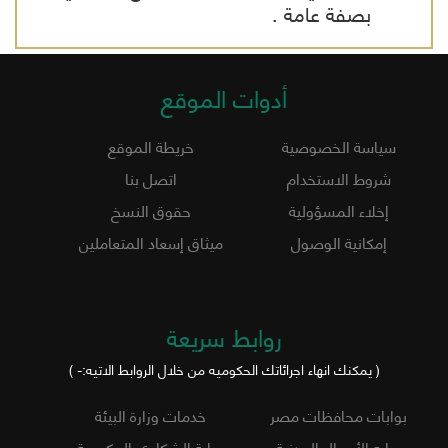
بصفة عامة .
أدوات الموقع
سياسة الخصوصية
خريطة الموقع
شروط الاستخدام
اتصل بنا
إخلاء المسؤولية
حقوق النسخ
إمكانية الوصول
ميثاق إسعاد المتعاملين
روابط سريعة
( يمكنك انهاء اجرائاتك الحكوميه من خلال الروابط الاتيه:- )
بوابات محافظات مصر
خدمات وزارة البيئة
بوابه الأحوال المدنية
بوابة الشكاوي الحكومية