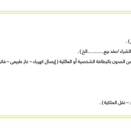
المواطنين
أخرى
تدريب
وفقاً لرؤية
بالمح
لحل
المحافظة
العامل
مشاكلهم
.
ورفع
الجهات
مستوى
الحكومي
الخدمات
 .
المقدمة
لهم
الشراء /عقد بيع………..الخ ) .
تنفيذاً
لخطة
عن المدون بالبطاقة الشخصية أو العائلية ( إيصال كهرباء – غاز طبيعى – 
المحافظة
التنموية .
قيادات
المحافظة
– نقل الملكية ) .