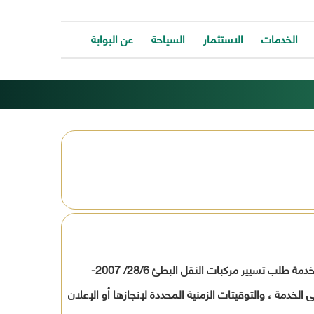
الخدمات
الاستثمار
السياحة
عن البوابة
الخدمات
ات
توفر
ية
البوابة
ات
الالكترونية
كافة
ونية
الخدمات
كة
لتساعد
المواطن
ونية
للتواصل
ت
معانا
والحصول
وحة
على
الخدمة
وفقاً لقرار رئيس مجلس الوزراء رقم 4248 لسنة 1998 فى شأن تبسيط إجراءات حصول المواطنين على الخدمات الجماهيرية ومنها خدمة طلب تسيير مركبات النقل البطئ 28/6/ 2007-
بسرعة
وسهولة.
الخدمة ، والتوقيتات الزمنية المحددة لإنجازها أو الإعلان
ب