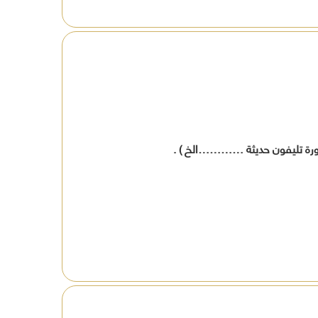
افظة
ين
ة
فاتورة تليفون حديثة …………الخ ) .