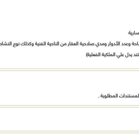
المواطنين
أخرى
تدريب
وفقاً لرؤية
بالمح
لحل
المحافظة
العامل
مشاكلهم
.
ورفع
الجهات
مستوى
ارية
الحكومي
الخدمات
المقدمة
وعدد الأدوار ومدي صلاحية العقار من الناحية الفنية وكذلك نوع النشا
لهم
د يدل علي الملكية الفعلية)
تنفيذاً
لخطة
المحافظة
التنموية .
قيادات
المحافظة
لمستندات المطلوبة .