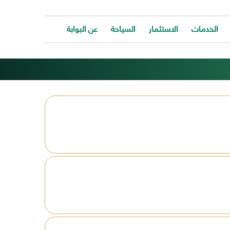
الخدمات
الاستثمار
السياحة
عن البوابة
الخدمات
ات
توفر
ية
البوابة
ات
الالكترونية
كافة
ونية
الخدمات
كة
لتساعد
المواطن
ونية
للتواصل
ت
معانا
والحصول
وحة
على
الخدمة
بسرعة
وسهولة.
ب