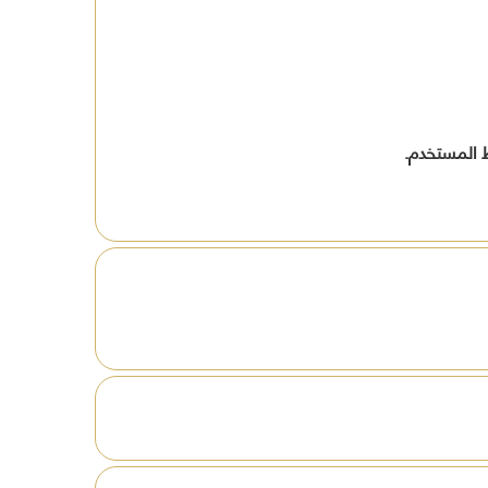
افظة
ين
ة
ط المستخدم.