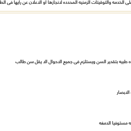
 الخدمه والتوقيتات الزمنيه المحدده لانجازها او الاعلان عن رايها فى ال
المواطنين
أخرى
تدريب
وفقاً لرؤية
بالمح
لحل
المحافظة
العامل
مشاكلهم
.
ورفع
الجهات
مستوى
الحكومي
الخدمات
المقدمة
لهم
تنفيذاً
لخطة
 طبيه بتقدير السن ويستلزم فى جميع الاحوال الا يقل سن طالب
المحافظة
التنموية .
قيادات
المحافظة
الابصار
مه مستوفيا الدمغه