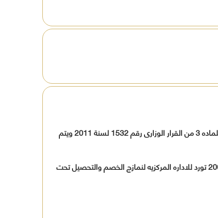
جنيه 25 رسم الحصول على تصريح التدريب رسم 5 الحصول على تصريح التدريب تكلفة 20 الطبوعات والمصرفات الاداريه طبقا للماده 3 من القرار الوزارى رقم 1532 لسنة 2011 ويتم
2.5 ضريبة على الدخل وهى بواقع 10% من قيمة الرسم المحدد طبقا للماده 66 من قانون الضريبه على الدخل رقم 91 لسنة 2005 تورد للاداره المركزيه لنمازج الخصم والتحصيل تحت