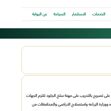
الخدمات
الاستثمار
السياحة
عن البوابة
الخدمات
ات
توفر
ية
البوابة
ات
الالكترونية
كافة
ونية
الخدمات
كة
لتساعد
المواطن
ونية
للتواصل
ت
معانا
والحصول
وحة
على
الخدمة
ه خدمة طلب الحصول على تصريح بالتدريب على مهنة سلخ الجلود تلتزم الجهات
بسرعة
وسهولة.
 للتعاون بين الجهاز المركزى للتنظيم والاداره ووزارة الزراعه واستصلاح الاراضى والمحافظات من
ب