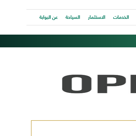
الخدمات
الاستثمار
السياحة
عن البوابة
الخدمات
ات
توفر
ية
البوابة
ات
الالكترونية
كافة
ونية
الخدمات
كة
لتساعد
المواطن
ونية
للتواصل
ت
معانا
والحصول
وحة
على
الخدمة
بسرعة
وسهولة.
ب