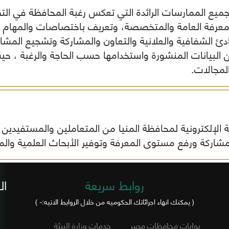
لجميع الممارسات الرائدة التي تعكس رغبة المحافظة في الت
المواطنين
أخرى
وفقاً لرؤية
بالمح
لحل
المحافظة
معرفة العامة والمتخصصة، وتعريف باختصاصات والمهام ا
مشاكلهم
.
بادئ الشفافية والعلانية والتعاون والمشاركة وتشجيع المشار
ورفع
الجهات
مستوى
 البيانات المنشورة واستخدامها حسب الحاجة والرغبة ، حي
الحكومي
الخدمات
لمجالات.
المقدمة
لهم
تنفيذاً
لخطة
المحافظة
التنموية .
الإلكترونية لمحافظة المنيا من المتعاملين والمستفيدين 
قيادات
مشاركة ورفع مستوى المعرفة وتوفير الأبحاث العلمية والم
المحافظة
روابط سريعة
ال
( يمكنك انهاء اجرائاتك الحكوميه من خلال الروابط الاتيه:- )
بوابات محافظات مصر
خدمات وزارة البيئة