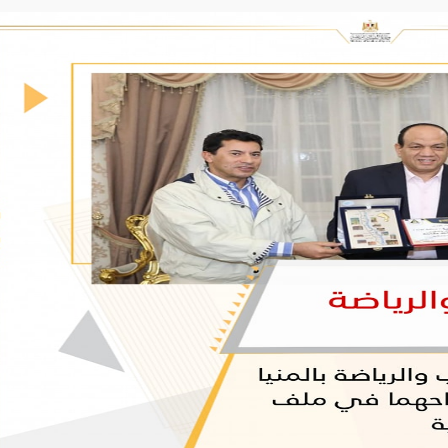
المواطنين
أخرى
وفقاً لرؤية
بالمح
لحل
المحافظة
مشاكلهم
.
ورفع
الجهات
مستوى
الحكومي
الخدمات
المقدمة
لهم
تنفيذاً
لخطة
المحافظة
التنموية .
قيادات
المحافظة