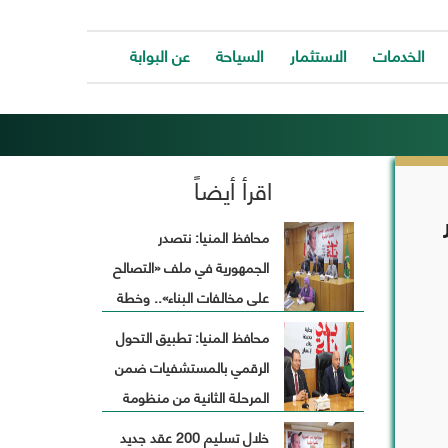
الخدمات
الاستثمار
السياحة
عن البوابة
الخدمات
ات
توفر
ية
البوابة
اقرأ أيضاً
ات
الالكترونية
كافة
ونية
الخدمات
محافظ المنيا: نتصدر
كة
لتساعد
الجمهورية في ملف «التصالح
المواطن
ونية
للتواصل
على مخالفات البناء».. وخطة
ت
معانا
طوارئ لاستقبال رمضان
والحصول
محافظ المنيا: تطبيق التحول
وحة
على
الرقمي بالمستشفيات ضمن
الخدمة
بسرعة
المرحلة الثانية من منظومة
وسهولة.
التأمين الصحي الشامل
خلال تسليم 200 عقد جديد
ب