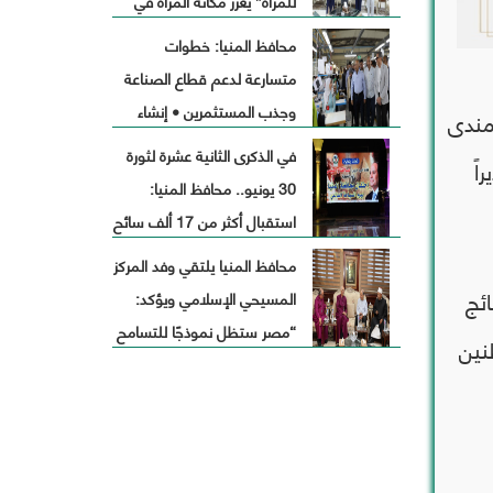
للمرأة” يعزز مكانة المرأة في
التنمية ويخدم آلاف
محافظ المنيا: خطوات
المستفيدات بمبادرات نوعية
متسارعة لدعم قطاع الصناعة
وجذب المستثمرين • إنشاء
 مندى
مآخذ علي النيل لإقامة محطة
في الذكرى الثانية عشرة لثورة
اً
مياه مرشحه صالحة للشرب
30 يونيو.. محافظ المنيا:
بالمنطقة الصناعية بتكلفة
استقبال أكثر من 17 ألف سائح
حوالي 450 مليون جنيه
و263 باخرة نيلية لزيارة المناطق
محافظ المنيا يلتقي وفد المركز
الأثرية خلال عام
ائج
المسيحي الإسلامي ويؤكد:
“مصر ستظل نموذجًا للتسامح
نين
والتعايش السلمي”