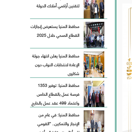
لتقنين أراضي أملاك الدولة
افظة
محافظ المنيا يستعرض إنجازات
ة
القطاع الصحي خلال 2025
محافظ المنيا يعلن انتهاء جولة
الإعادة لانتخابات النواب دون
شكاوى
محافظ المنيا: توفير 1353
فرصة عمل بالقطاع الخاص
واعتماد 499 عقد عمل بالخارج
خلال أكتوبر الماضى
محافظ المنيا: في عام من
الإنجاز والتمكين.. “القومي