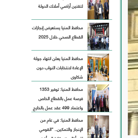
لتقنين أراضي أملاك الدولة
افظة
محافظ المنيا يستعرض إنجازات
ة
القطاع الصحي خلال 2025
محافظ المنيا يعلن انتهاء جولة
الإعادة لانتخابات النواب دون
شكاوى
محافظ المنيا: توفير 1353
فرصة عمل بالقطاع الخاص
واعتماد 499 عقد عمل بالخارج
خلال أكتوبر الماضى
محافظ المنيا: في عام من
الإنجاز والتمكين.. “القومي