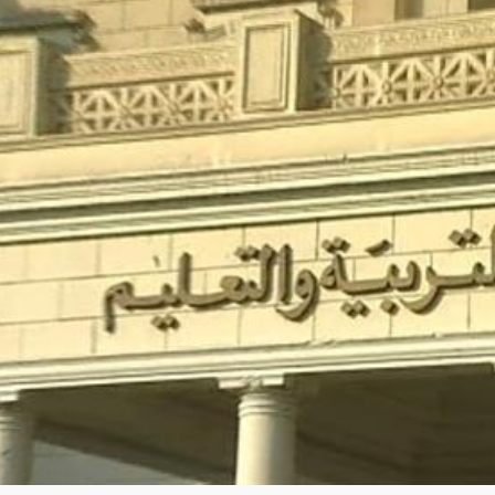
المواطنين
أخرى
وفقاً لرؤية
بالمح
لحل
المحافظة
مشاكلهم
.
ورفع
الجهات
مستوى
الحكومي
الخدمات
المقدمة
لهم
تنفيذاً
لخطة
المحافظة
التنموية .
قيادات
المحافظة