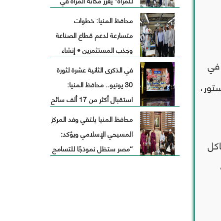
للمرأة” يعزز مكانة المرأة في
التنمية ويخدم آلاف
محافظ المنيا: خطوات
المستفيدات بمبادرات نوعية
متسارعة لدعم قطاع الصناعة
وجذب المستثمرين • إنشاء
 في
مآخذ علي النيل لإقامة محطة
في الذكرى الثانية عشرة لثورة
مياه مرشحه صالحة للشرب
ستور،
30 يونيو.. محافظ المنيا:
بالمنطقة الصناعية بتكلفة
استقبال أكثر من 17 ألف سائح
حوالي 450 مليون جنيه
و263 باخرة نيلية لزيارة المناطق
محافظ المنيا يلتقي وفد المركز
الأثرية خلال عام
المسيحي الإسلامي ويؤكد:
اكل
“مصر ستظل نموذجًا للتسامح
والتعايش السلمي”