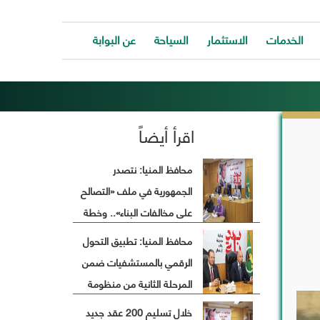
الخدمات
الاستثمار
السياحة
عن البوابة
الخدمات
ات
توفر
ية
البوابة
اقرأ أيضاً
ات
الالكترونية
كافة
ونية
الخدمات
محافظ المنيا: نتصدر
كة
لتساعد
الجمهورية في ملف «التصالح
المواطن
ونية
للتواصل
على مخالفات البناء».. وخطة
ت
معانا
طوارئ لاستقبال رمضان
والحصول
محافظ المنيا: تطبيق التحول
وحة
على
الرقمي بالمستشفيات ضمن
الخدمة
بسرعة
المرحلة الثانية من منظومة
وسهولة.
التأمين الصحي الشامل
خلال تسليم 200 عقد جديد
ب