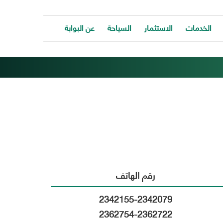
الخدمات
الاستثمار
السياحة
عن البوابة
الخدمات
ات
ة
توفر
ية
البوابة
ات
الالكترونية
كافة
ونية
الخدمات
كة
لتساعد
المواطن
ونية
للتواصل
ت
معانا
والحصول
وحة
رقم الهاتف
على
الخدمة
بسرعة
2342155-2342079
وسهولة.
2362754-2362722
ب