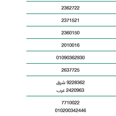
2362722
افظة
ين
2371521
2360150
2010016
01090362930
2637725
9228362 شرق
2420963 غرب
7710022
010200342446