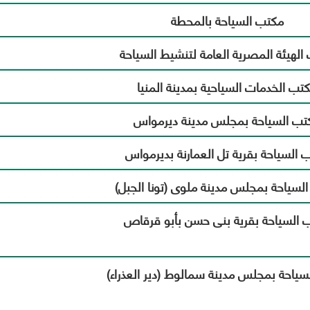
التواصل
أخرى
الخدمات
تدريب
مكتب السياحة بالمحطة
بالمح
الفعال مع
للمواطنين
العامل
المواطنين
وفقاً لرؤية
الهيئة المصرية العامة لتنشيط السياحة
لحل
المحافظة
مشاكلهم
.
ورفع
تب الخدمات السياحية بمدينة المنيا
مستوى
الخدمات
تب السياحة بمجلس مدينة ديرمواس
المقدمة
لهم
 السياحة بقرية تل العمارنة بديرمواس
تنفيذاً
لخطة
المحافظة
لسياحة بمجلس مدينة ملوى (تونا الجبل)
التنموية .
 السياحة بقرية بنى حسن بأبو قرقاص
سياحة بمجلس مدينة سمالوط (دير العذراء)