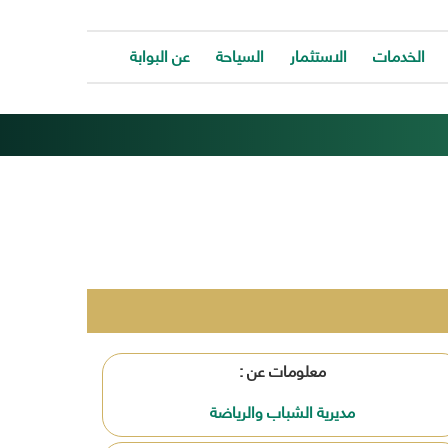
الخدمات
الاستثمار
السياحة
عن البوابة
الخدمات
ات
توفر
ية
البوابة
ات
الالكترونية
كافة
ونية
الخدمات
كة
لتساعد
المواطن
ونية
للتواصل
ت
معانا
والحصول
وحة
على
معلومات عن :
الخدمة
بسرعة
مديرية الشباب والرياضة
وسهولة.
ب