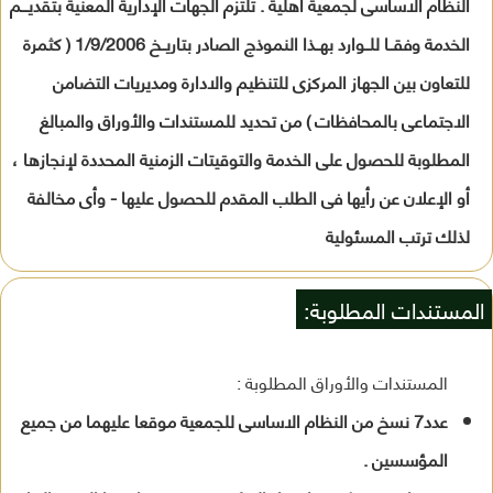
النظام الاساسى لجمعية اهلية . تلتزم الجهات الإدارية المعنية بتقديـــم
الخدمة وفقــا للــوارد بهــذا النموذج الصادر بتاريــخ 1/9/2006 ( كثمرة
للتعاون بين الجهاز المركزى للتنظيم والادارة ومديريات التضامن
الاجتماعى بالمحافظات ) من تحديد للمستندات والأوراق والمبالغ
المطلوبة للحصول على الخدمة والتوقيتات الزمنية المحددة لإنجازها ،
أو الإعلان عن رأيها فى الطلب المقدم للحصول عليها - وأى مخالفة
لذلك ترتب المسئولية
المستندات المطلوبة:
المستندات والأوراق المطلوبة :
عدد7 نسخ من النظام الاساسى للجمعية موقعا عليهما من جميع
المؤسسين .