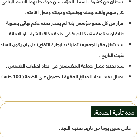
نسختان من كشوف اسماء المؤسسين موضحا بهما الاسم الرباعى
لكل منهم ولقبه وسنه وجنسيته ومهنته ومحل اقامته .
اقرار من كل عضو مؤسس بانه لم يصدر ضده حكم نهائى بعقوبة
جناية او بعقوبة مقيدة للحرية فى جنحة مخلة بالشرف او الامانة .
سند شغل مقر الجمعية ( تمليك / ايجار / انتفاع ) على ان يكون السند
مثبت التاريخ .
سند تحديد ممثل جماعة المؤسسين فى اتخاذ اجراءات التاسيس .
ايصال يفيد سداد المبالغ المقررة للحصول على الخدمة ( 100 جنيه )
.
مدة تأدية الخدمة:
خلال ستين يوما من تاريخ تقديم القيد .