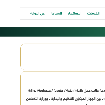
الخدمات
الاستثمار
السياحة
عن البوابة
الخدمات
ات
توفر
ية
البوابة
ات
الالكترونية
كافة
ونية
الخدمات
كة
لتساعد
المواطن
ونية
للتواصل
ت
معانا
والحصول
وحة
على
الخدمة
لجماهيرية ومنها خدمة طلب عمل رائدة ( ريفية / حضرية / صحراوية) بوزارة
بسرعة
وسهولة.
ة المعنية بتقديم الخدمــة وفقــا للـوارد بهـذا النموذج الصـادر بتاريــخ 1/9/2006. (كثمرة للتعاون بين الجهاز المركزى للتنظيم والإدارة ، ووزارة التضامن
ب