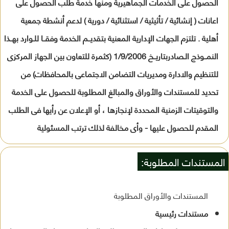
الحصول على الخدمات الجماهيرية ومنها خدمة طلب الحصول على
اعانات ( إنشائية / تأثيثية / استثنائية / دورية ) لدعم أنشطة جمعية
أهلية . تلتزم الجهات الإدارية المعنية بتقديــم الخدمة وفقــا للـوارد بهــذا
النمــوذج الـصادربتاريــخ 1/9/2006 (كثمرة للتعاون بين الجهاز المركزى
للتنظيم والادارة ومديريات التضامن الاجتماعى بالمحافظات) من
تحديد للمستندات والأوراق والمبالغ المطلوبة للحصول على الخدمة
والتوقيتات الزمنية المحددة لإنجازها ، أو الإعلان عن رأيها فى الطلب
المقدم للحصول عليها - وأى مخالفة لذلك ترتب المسئولية
المستندات المطلوبة:
المستندات والأوراق المطلوبة
مستندات رئيسية