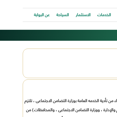
الخدمات
الاستثمار
السياحة
عن البوابة
الخدمات
ات
توفر
ية
البوابة
ات
الالكترونية
كافة
ونية
الخدمات
كة
لتساعد
المواطن
ونية
للتواصل
ت
معانا
والحصول
وحة
على
الخدمة
ا خدمه طلب الإعفاء من تأدية الخدمه العامة بوزارة التضامن الاجتماعى ، تلتزم
بسرعة
وسهولة.
1/9/2006 ( كثمره للتعاون بين الجهازالمركزى للتنظيم والإدارة ، ووزارة التضامن الاجتماعى ، والمحافظات ) من
ب