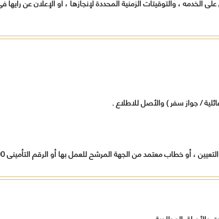
لى الخدمه ، والتوقيتات الزمنية المحددة لإنجازها ، أو الإعلان عن رأيها
المواطنين
أخرى
تدريب
وفقاً لرؤية
بالمح
لحل
المحافظة
العامل
مشاكلهم
.
ورفع
الجهات
مستوى
الحكومي
الخدمات
المقدمة
لهم
تنفيذاً
لخطة
ية / جواز سفر ) والأصل للاطلاع .
المحافظة
التنموية .
قيادات
المحافظة
ين ، أو خطاب معتمد من الجهة المرشح للعمل بها أو الرقم التأمينى 00 الخ ) .