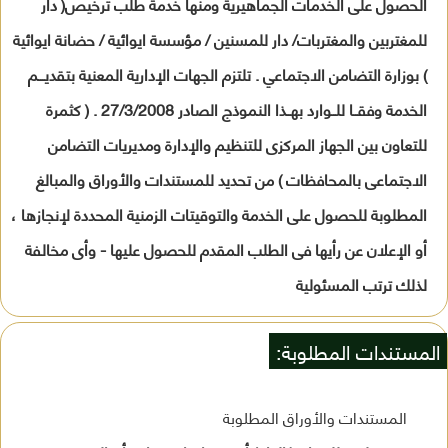
الحصول على الخدمات الجماهيرية ومنها خدمة طلب ترخيص( دار
للمغتربين والمغتربات/ دار للمسنين / مؤسسة ايوائية / حضانة ايوائية
) بوزارة التضامن الاجتماعي . تلتزم الجهات الإدارية المعنية بتقديـــم
الخدمة وفقــا للــوارد بهــذا النموذج الصادر 27/3/2008 . ( كثمرة
للتعاون بين الجهاز المركزى للتنظيم والإدارة ومديريات التضامن
الاجتماعى بالمحافظات ) من تحديد للمستندات والأوراق والمبالغ
المطلوبة للحصول على الخدمة والتوقيتات الزمنية المحددة لإنجازها ،
أو الإعلان عن رأيها فى الطلب المقدم للحصول عليها - وأى مخالفة
لذلك ترتب المسئولية
المستندات المطلوبة:
المستندات والأوراق المطلوبة