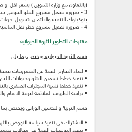
(بالتعاون مع وزاره التموين ) بسعر اقل ا
3 - ضروره تفعيل مشروع البتلو القومى حي
بنوكبنوك التنميه والائتمان بتسهيل اجرءات 
4 - ضروره تفعيل مشروع حظر نقل الماشيه خارج المحافظه .
مقترحات التطوير للثروة الحيوانية
قسم الثروة الحيوانية ويختص بما يلى
• اعداد التقارير الفنية عن المشروعات بصفة
• تنفيذ خطط تسمين البتلو وحيوانات اللبن و
• تنفيذ خطط تنمية المجترات الصغرى بالتن
• دراسة الظروف الملائمة لتربية الاغنام وال
قسم التربية والتحسين الوراثى ويختص بما 
• الاشتراك فى تنفيذ سياسة النهوض بالثروة 
• تنفيذ التوصيات الفنية فى مجالات تحسين ا