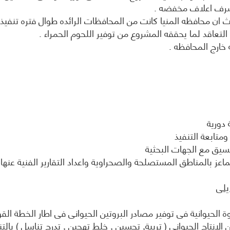
و صرف اعلاف مخفضه .
المواطنين
أخرى
تدر
وفقاً لر
بال
ث ان محافظه المنيا كانت من المحافظات الرائده طوال فتره تنف
لحل
المحاف
الع
مشاكلهم
.
التعاقد لما يحققه المشروع من توفير اللحوم الحمراء .
ورفع
الجها
مستوى
الحكو
الخدمات
المقدمة
لهم
تنفيذاً
لخطة
المحافظة
 دورية
التنموية .
متابعة التنفيذ
قيادات
سيق مع الجهات البحثية
المحافظة
ماعز بالمناطق المستصلحة والصحراوية واعداد التقارير الفنية عنها
يلى
الحيوانية فى توفير مصادر البروتين الحيوانى فى اطار الخطة الق
لانتاج الحيوانى ( تربية, تحسين , خلط تهجين , تدرج تناسل ) بال