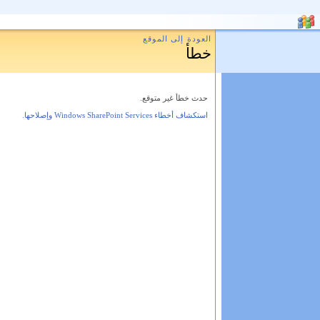
العودة إلى الموقع
خطأ
حدث خطأ غير متوقع.
استكشاف أخطاء Windows SharePoint Services وإصلاحها.